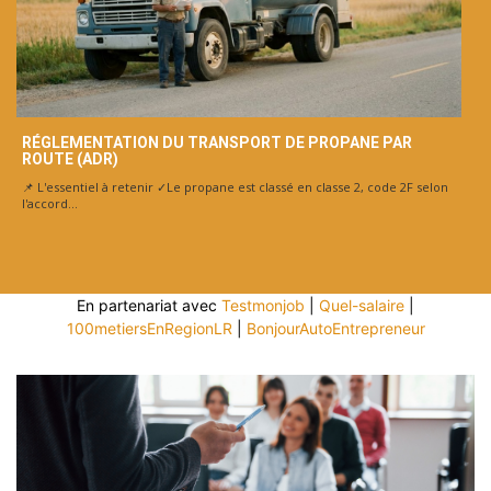
RÉGLEMENTATION DU TRANSPORT DE PROPANE PAR
ROUTE (ADR)
📌 L'essentiel à retenir ✓Le propane est classé en classe 2, code 2F selon
l'accord...
En partenariat avec
Testmonjob
|
Quel-salaire
|
100metiersEnRegionLR
|
BonjourAutoEntrepreneur