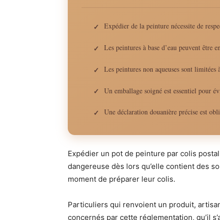
Expédier de la peinture nécessite de respec
✓
Les peintures à base d’eau peuvent être
✓
Les peintures non aqueuses sont limitée
✓
Un emballage soigné est essentiel pour évi
✓
Une déclaration douanière précise est obli
✓
Expédier un pot de peinture par colis posta
dangereuse dès lors qu’elle contient des so
moment de préparer leur colis.
Particuliers qui renvoient un produit, artis
concernés par cette réglementation, qu’il s’