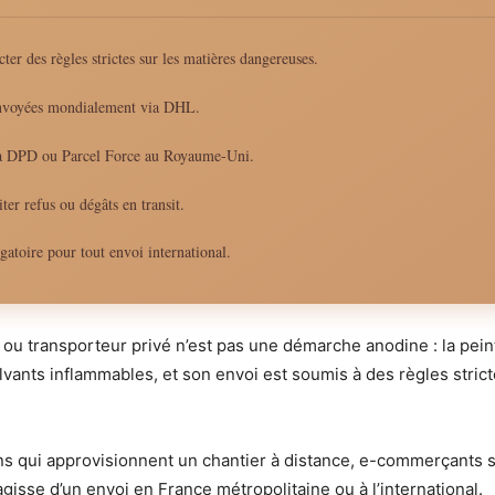
ter des règles strictes sur les matières dangereuses.
 envoyées mondialement via DHL.
s à DPD ou Parcel Force au Royaume-Uni.
ter refus ou dégâts en transit.
gatoire pour tout envoi international.
l ou transporteur privé n’est pas une démarche anodine : la pe
lvants inflammables, et son envoi est soumis à des règles stri
ans qui approvisionnent un chantier à distance, e-commerçants s
agisse d’un envoi en France métropolitaine ou à l’international.