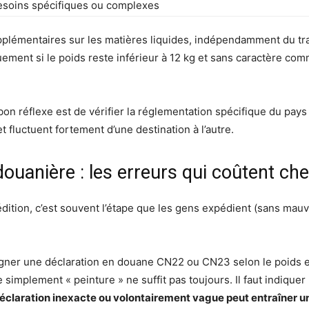
esoins spécifiques ou complexes
plémentaires sur les matières liquides, indépendamment du tran
quement si le poids reste inférieur à 12 kg et sans caractère co
on réflexe est de vérifier la réglementation spécifique du pays
t fluctuent fortement d’une destination à l’autre.
douanière : les erreurs qui coûtent che
tion, c’est souvent l’étape que les gens expédient (sans mauvai
eigner une déclaration en douane CN22 ou CN23 selon le poids et 
e simplement « peinture » ne suffit pas toujours. Il faut indique
éclaration inexacte ou volontairement vague peut entraîner un