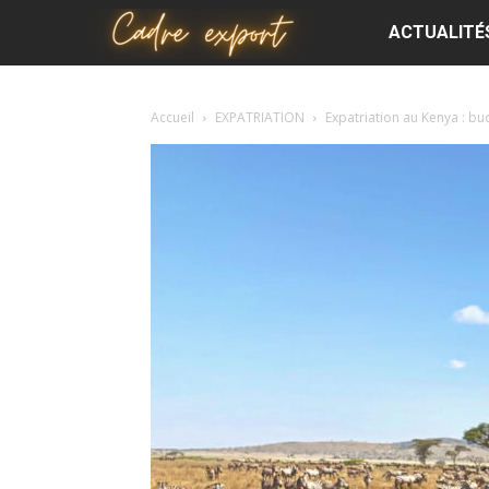
Cadre
ACTUALITÉ
export
Accueil
EXPATRIATION
Expatriation au Kenya : bu