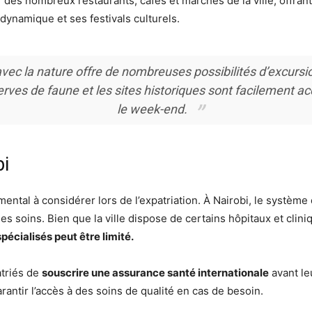
r des nombreux restaurants, cafés et marchés de la ville, offrant
dynamique et ses festivals culturels.
avec la nature offre de nombreuses possibilités d’excursion
erves de faune et les sites historiques sont facilement 
le week-end.
bi
ental à considérer lors de l’expatriation. À Nairobi, le système 
 des soins. Bien que la ville dispose de certains hôpitaux et clin
pécialisés peut être limité.
triés de
souscrire une assurance santé internationale
avant leu
rantir l’accès à des soins de qualité en cas de besoin.