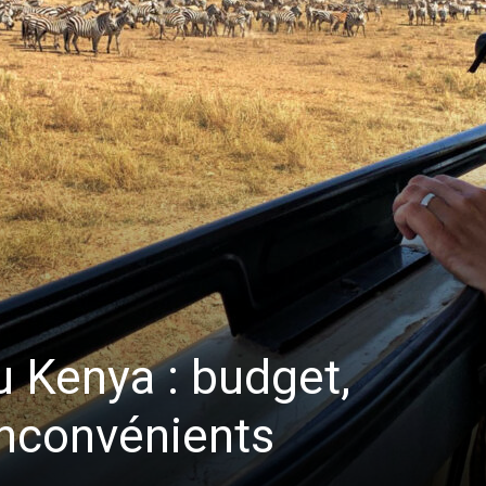
u Kenya : budget,
inconvénients