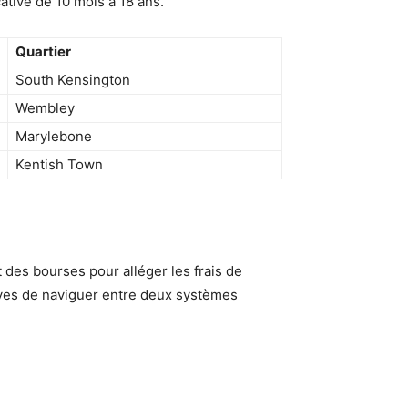
tive de 10 mois à 18 ans.
Quartier
South Kensington
Wembley
Marylebone
Kentish Town
 des bourses pour alléger les frais de
élèves de naviguer entre deux systèmes