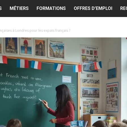
S
MÉTIERS
FORMATIONS
OFFRES D’EMPLOI
RE
ançaises à Londres pour les expats français ?