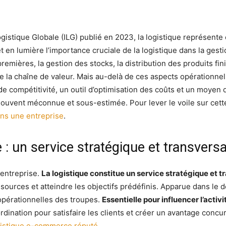
 Logistique Globale (ILG) publié en 2023, la logistique représe
et en lumière l’importance cruciale de la logistique dans la gest
remières, la gestion des stocks, la distribution des produits fin
de la chaîne de valeur. Mais au-delà de ces aspects opérationnel
de compétitivité, un outil d’optimisation des coûts et un moyen d’
 souvent méconnue et sous-estimée. Pour lever le voile sur cet
ans une entreprise
.
 : un service stratégique et transversa
 entreprise.
La logistique constitue un service stratégique et t
ources et atteindre les objectifs prédéfinis. Apparue dans le do
 opérationnelles des troupes.
Essentielle pour influencer l’activi
ordination pour satisfaire les clients et créer un avantage conc
ogistique e-commerce réputé
.