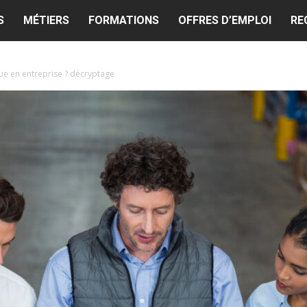
S
MÉTIERS
FORMATIONS
OFFRES D’EMPLOI
RE
ique en entreprise ? décryptage